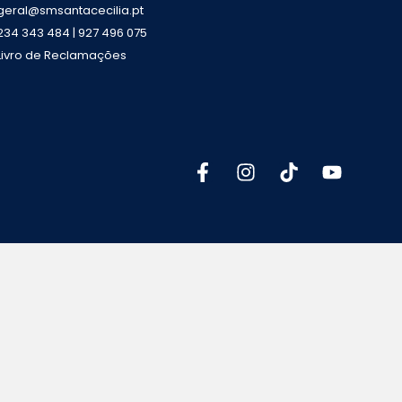
geral@smsantacecilia.pt
234 343 484 | 927 496 075
Livro de Reclamações