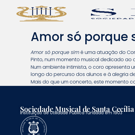
Amor só porque 
Amor só porque sim
é uma atuação do Coro 
Pinto, num momento musical dedicado ao afe
Num ambiente intimista, o coro apresenta u
longo do percurso dos alunos e à alegria d
Mais do que um concerto, este momento conv
Sociedade Musical de Santa Cecília
Instituição de Utilidade Pública fundada em 1903