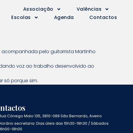
Associação
Valências
Escolas
Agenda
Contactos
, acompanhada pelo guitarrista Martinho
, dando voz ao trabalho desenvolvido ao
r só porque sim.
ntactos
Rua Cónego Maio 135, 3810-089 São Bernardo, Aveiro
Horário secretaria: Dias úteis das 15h30-19h30 / Sábados
16h00-19h00